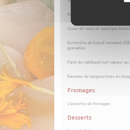
terre grenaille gourmandes
Magret de canard et navets glacé
Quasi de veau et asperges blanch
Entrecôte de boeuf normand (330
grenailles
Pavé de cabillaud cuit vapeur au
Ravioles de langoustines en bi
Fromages
L'assiette de fromages
Desserts