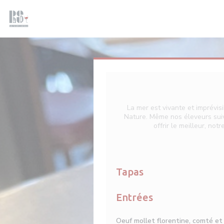
Πίνακας διαχείρισης "Μπισκότων" (Cookies)
La mer est vivante et imprévis
Nature. Même nos éleveurs suiv
offrir le meilleur, no
Tapas
Entrées
Oeuf mollet florentine, comté et