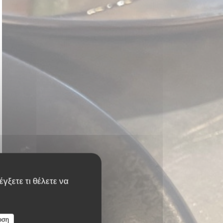
γξετε τι θέλετε να
υση