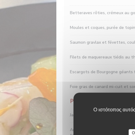
Betteraves rôties, crémeux au go
Moules et coques, purée de topin
Saumon gravlax et févettes, cou
Filets de maquereaux tiédis au t
Escargots de Bourgogne géants fa
Foie gras de canard mi-cuit et s
Plats
Ο ιστότοπος αυτός
Jardin végétal de 12 légumes cuit
Andouillette de veau de la Mais
O