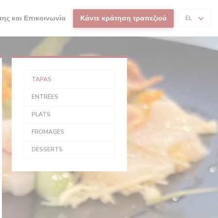
της και Επικοινωνία
Κάντε κράτηση τραπεζιού
EL
TAPAS
ENTRÉES
PLATS
FROMAGES
DESSERTS