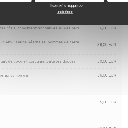
Πολιτική απορρήτου
undefined
s à l'orange sanguine, jus réduit
28,00 EUR
es rôtis, condiment anchais et ail des ours
36,00 EUR
 g env), sauce béarnaise, pommes de terre
38,00 EUR
, lait de coco et curcuma, patates douces
30,00 EUR
sque au combawa
36,00 EUR
15,00 EUR