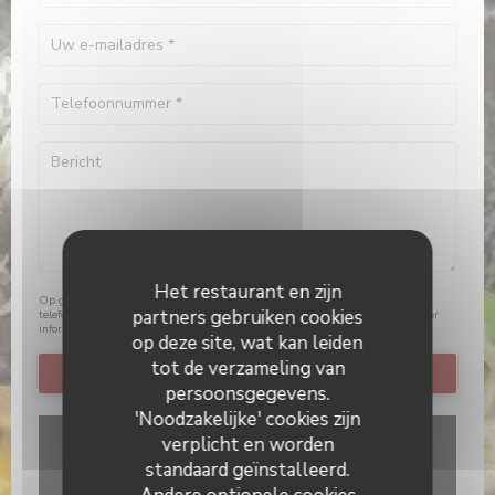
Het restaurant en zijn
Op grond van de privacywetgeving heeft u het recht om u af te melden voor
partners gebruiken cookies
telefonische marketing via het Bel-me-niet Register:
bel-me-niet.nl
. Voor meer
informatie over hoe wij uw gegevens verwerken, zie ons
privacybeleid
.
op deze site, wat kan leiden
tot de verzameling van
persoonsgegevens.
'Noodzakelijke' cookies zijn
verplicht en worden
standaard geïnstalleerd.