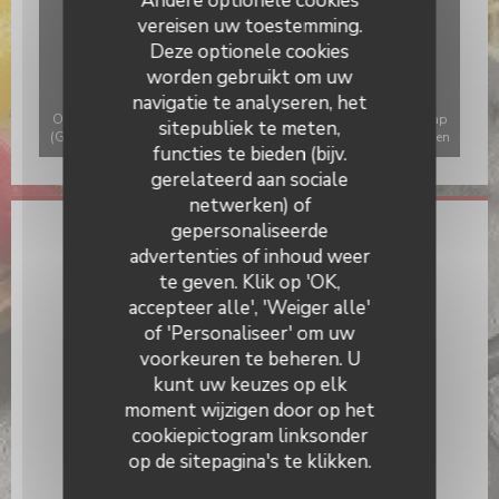
Andere optionele cookies
vereisen uw toestemming.
Deze optionele cookies
worden gebruikt om uw
navigatie te analyseren, het
Om de interactieve Waze-kaart weer te geven, moet u Waze Map
sitepubliek te meten,
(Google) cookies accepteren. Deze cookies kunnen navigatie- en
functies te bieden (bijv.
locatiegegevens verzamelen.
Toestaan
gerelateerd aan sociale
netwerken) of
gepersonaliseerde
Algemene informatie
advertenties of inhoud weer
te geven. Klik op 'OK,
Keuken
accepteer alle', 'Weiger alle'
traditioneel, Eigengemaakt, vers product
of 'Personaliseer' om uw
Soort bedrijf
voorkeuren te beheren. U
Bistronomic Restaurant
kunt uw keuzes op elk
moment wijzigen door op het
Diensten
cookiepictogram linksonder
Airconditioning, Private Hire, Geblokkeerde toegang,
op de sitepagina's te klikken.
Terras, WIFI