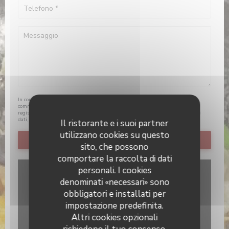
In conformità al Codice del Consumo, hai il diritto di opporti alle chiamate
commerciali iscrivendoti al Registro Pubblico delle Opposizioni:
registrodelleopposizioni.it
. Per maggiori informazioni sul trattamento dei tuoi
dati, consulta la nostra
informativa sulla privacy
.
Il ristorante e i suoi partner
utilizzano cookies su questo
sito, che possono
comportare la raccolta di dati
personali. I cookies
denominati «necessari» sono
obbligatori e installati per
impostazione predefinita.
Altri cookies opzionali