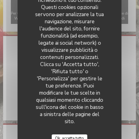
richiedono il tuo consenso.
Questi cookies opzionali
Per visualizzare la mappa interattiva Waze, devi accettare i cookie di
servono per analizzare la tua
Waze Map (Google). Questi cookie possono raccogliere dati di
navigazione, misurare
navigazione e localizzazione.
Consenti
l'audience del sito, fornire
funzionalità (ad esempio,
legate ai social network) o
Informazioni pratiche
visualizzare pubblicità o
contenuti personalizzati.
Cucina
Clicca su 'Accetta tutto',
Tradizionale, Fatto in casa, Fresco
'Rifiuta tutto' o
Tipologia
'Personalizza' per gestire le
Ristorante Bistronomique
tue preferenze. Puoi
modificare le tue scelte in
Servizi
qualsiasi momento cliccando
Aria condizionata, Privatizzazione, Accesso disabili,
sull'icona del cookie in basso
Terrazzo, Connessione wifi
a sinistra delle pagine del
sito.
Accesso
Ok, accetta tutto