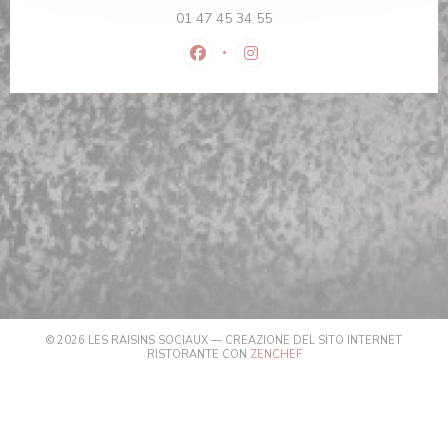
01 47 45 34 55
Facebook ((apre una nuova finestra)
Instagram ((apre una nuova f
© 2026 LES RAISINS SOCIAUX — CREAZIONE DEL SITO INTERNET
((APRE UNA NUOVA FINEST
RISTORANTE CON
ZENCHEF
((APRE UNA NUOVA FINESTRA))
NOTE LEGALI
((APRE UNA NUOVA FINESTRA)
TERMINI DI UTILIZZO
((APRE UNA NUOV
POLITICA DI PROTEZIONE DEI DATI PERSONALI